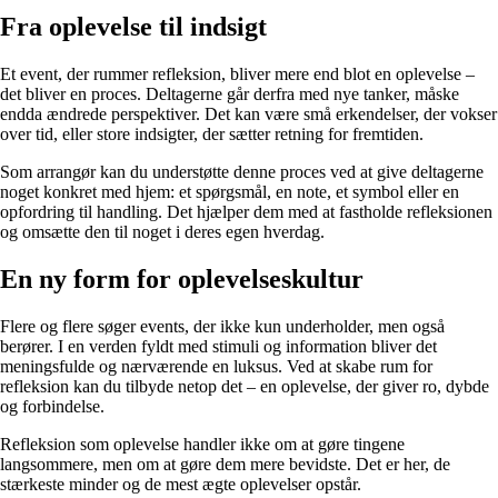
Fra oplevelse til indsigt
Et event, der rummer refleksion, bliver mere end blot en oplevelse –
det bliver en proces. Deltagerne går derfra med nye tanker, måske
endda ændrede perspektiver. Det kan være små erkendelser, der vokser
over tid, eller store indsigter, der sætter retning for fremtiden.
Som arrangør kan du understøtte denne proces ved at give deltagerne
noget konkret med hjem: et spørgsmål, en note, et symbol eller en
opfordring til handling. Det hjælper dem med at fastholde refleksionen
og omsætte den til noget i deres egen hverdag.
En ny form for oplevelseskultur
Flere og flere søger events, der ikke kun underholder, men også
berører. I en verden fyldt med stimuli og information bliver det
meningsfulde og nærværende en luksus. Ved at skabe rum for
refleksion kan du tilbyde netop det – en oplevelse, der giver ro, dybde
og forbindelse.
Refleksion som oplevelse handler ikke om at gøre tingene
langsommere, men om at gøre dem mere bevidste. Det er her, de
stærkeste minder og de mest ægte oplevelser opstår.