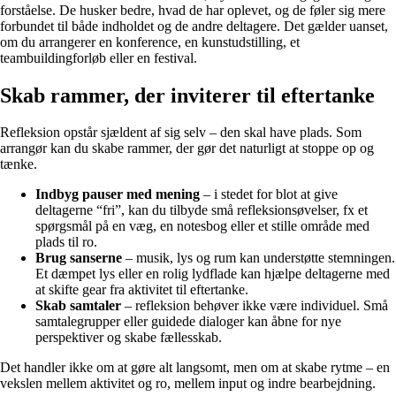
forståelse. De husker bedre, hvad de har oplevet, og de føler sig mere
forbundet til både indholdet og de andre deltagere. Det gælder uanset,
om du arrangerer en konference, en kunstudstilling, et
teambuildingforløb eller en festival.
Skab rammer, der inviterer til eftertanke
Refleksion opstår sjældent af sig selv – den skal have plads. Som
arrangør kan du skabe rammer, der gør det naturligt at stoppe op og
tænke.
Indbyg pauser med mening
– i stedet for blot at give
deltagerne “fri”, kan du tilbyde små refleksionsøvelser, fx et
spørgsmål på en væg, en notesbog eller et stille område med
plads til ro.
Brug sanserne
– musik, lys og rum kan understøtte stemningen.
Et dæmpet lys eller en rolig lydflade kan hjælpe deltagerne med
at skifte gear fra aktivitet til eftertanke.
Skab samtaler
– refleksion behøver ikke være individuel. Små
samtalegrupper eller guidede dialoger kan åbne for nye
perspektiver og skabe fællesskab.
Det handler ikke om at gøre alt langsomt, men om at skabe rytme – en
vekslen mellem aktivitet og ro, mellem input og indre bearbejdning.