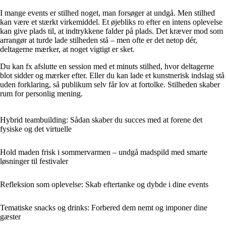
I mange events er stilhed noget, man forsøger at undgå. Men stilhed
kan være et stærkt virkemiddel. Et øjebliks ro efter en intens oplevelse
kan give plads til, at indtrykkene falder på plads. Det kræver mod som
arrangør at turde lade stilheden stå – men ofte er det netop dér,
deltagerne mærker, at noget vigtigt er sket.
Du kan fx afslutte en session med et minuts stilhed, hvor deltagerne
blot sidder og mærker efter. Eller du kan lade et kunstnerisk indslag stå
uden forklaring, så publikum selv får lov at fortolke. Stilheden skaber
rum for personlig mening.
Hybrid teambuilding: Sådan skaber du succes med at forene det
fysiske og det virtuelle
Hold maden frisk i sommervarmen – undgå madspild med smarte
løsninger til festivaler
Refleksion som oplevelse: Skab eftertanke og dybde i dine events
Tematiske snacks og drinks: Forbered dem nemt og imponer dine
gæster