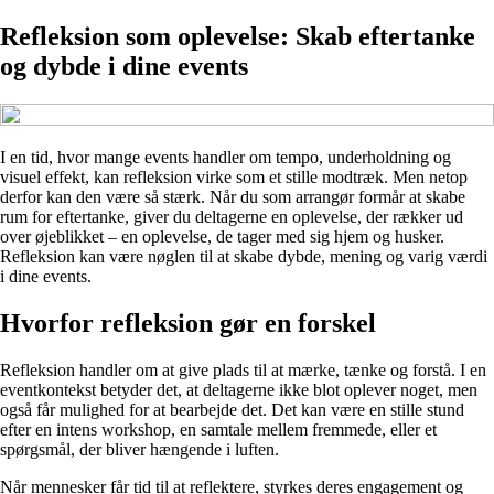
Refleksion som oplevelse: Skab eftertanke
og dybde i dine events
I en tid, hvor mange events handler om tempo, underholdning og
visuel effekt, kan refleksion virke som et stille modtræk. Men netop
derfor kan den være så stærk. Når du som arrangør formår at skabe
rum for eftertanke, giver du deltagerne en oplevelse, der rækker ud
over øjeblikket – en oplevelse, de tager med sig hjem og husker.
Refleksion kan være nøglen til at skabe dybde, mening og varig værdi
i dine events.
Hvorfor refleksion gør en forskel
Refleksion handler om at give plads til at mærke, tænke og forstå. I en
eventkontekst betyder det, at deltagerne ikke blot oplever noget, men
også får mulighed for at bearbejde det. Det kan være en stille stund
efter en intens workshop, en samtale mellem fremmede, eller et
spørgsmål, der bliver hængende i luften.
Når mennesker får tid til at reflektere, styrkes deres engagement og