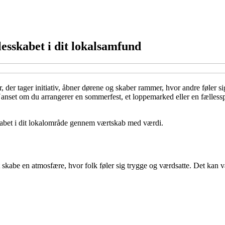
esskabet i dit lokalsamfund
, der tager initiativ, åbner dørene og skaber rammer, hvor andre føler 
. Uanset om du arrangerer en sommerfest, et loppemarked eller en fælles
skabet i dit lokalområde gennem værtskab med værdi.
e en atmosfære, hvor folk føler sig trygge og værdsatte. Det kan være al