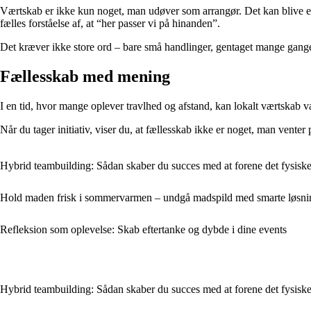
Værtskab er ikke kun noget, man udøver som arrangør. Det kan blive en
fælles forståelse af, at “her passer vi på hinanden”.
Det kræver ikke store ord – bare små handlinger, gentaget mange gange. 
Fællesskab med mening
I en tid, hvor mange oplever travlhed og afstand, kan lokalt værtskab v
Når du tager initiativ, viser du, at fællesskab ikke er noget, man vent
Hybrid teambuilding: Sådan skaber du succes med at forene det fysiske 
Hold maden frisk i sommervarmen – undgå madspild med smarte løsninge
Refleksion som oplevelse: Skab eftertanke og dybde i dine events
Hybrid teambuilding: Sådan skaber du succes med at forene det fysiske 