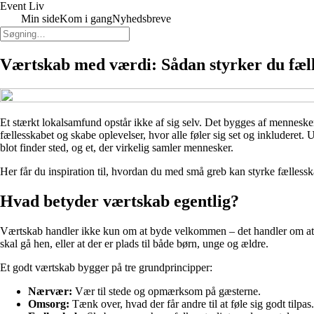
Event Liv
Min side
Kom i gang
Nyhedsbreve
Værtskab med værdi: Sådan styrker du fæll
Et stærkt lokalsamfund opstår ikke af sig selv. Det bygges af mennesker
fællesskabet og skabe oplevelser, hvor alle føler sig set og inkluderet
blot finder sted, og et, der virkelig samler mennesker.
Her får du inspiration til, hvordan du med små greb kan styrke fælles
Hvad betyder værtskab egentlig?
Værtskab handler ikke kun om at byde velkommen – det handler om at skab
skal gå hen, eller at der er plads til både børn, unge og ældre.
Et godt værtskab bygger på tre grundprincipper:
Nærvær:
Vær til stede og opmærksom på gæsterne.
Omsorg:
Tænk over, hvad der får andre til at føle sig godt tilpas.