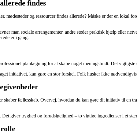
allerede findes
er, mødesteder og ressourcer findes allerede? Måske er der en lokal fore
avner man sociale arrangementer, andre steder praktisk hjælp eller netv
erede er i gang.
rofessionel planlægning for at skabe noget meningsfuldt. Det vigtigste e
 taget initiativet, kan gøre en stor forskel. Folk husker ikke nødvendigv
begivenheder
 skaber fællesskab. Overvej, hvordan du kan gøre dit initiativ til en tra
. Det giver tryghed og forudsigelighed – to vigtige ingredienser i et stær
rolle