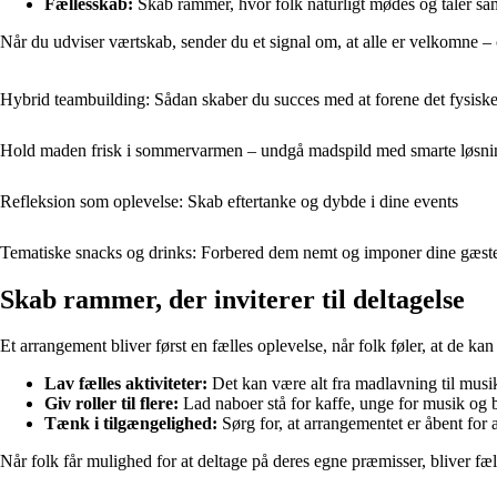
Fællesskab:
Skab rammer, hvor folk naturligt mødes og taler s
Når du udviser værtskab, sender du et signal om, at alle er velkomne –
Hybrid teambuilding: Sådan skaber du succes med at forene det fysiske 
Hold maden frisk i sommervarmen – undgå madspild med smarte løsninge
Refleksion som oplevelse: Skab eftertanke og dybde i dine events
Tematiske snacks og drinks: Forbered dem nemt og imponer dine gæst
Skab rammer, der inviterer til deltagelse
Et arrangement bliver først en fælles oplevelse, når folk føler, at de k
Lav fælles aktiviteter:
Det kan være alt fra madlavning til musik
Giv roller til flere:
Lad naboer stå for kaffe, unge for musik og b
Tænk i tilgængelighed:
Sørg for, at arrangementet er åbent for a
Når folk får mulighed for at deltage på deres egne præmisser, bliver f